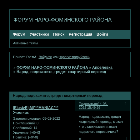
ФОРУМ НАРО-ФОМИНСКОГО РАЙОНА
Форум
Участники
Поиск
Регистрация
Войти
Активные темы
Привет, Гость!
Войдите
или
зарегистрируйтесь
.
»
ФОРУМ НАРО-ФОМИНСКОГО РАЙОНА
»
Апрелевка
»
Народ, подскажите, грядет квартирный переезд
Страница:
1
Народ, подскажите, грядет квартирный переезд
Поделиться
14-06-
1
|ElusivE|tM|***MANIAC***
2022 15:49:26
Участник
Народ, подскажите, грядет
Зарегистрирован
: 05-02-2022
квартирный переезд, может
Приглашений:
0
кто сталкивался и знает
Сообщений:
14
надежного перевозчика?
Уважение:
[+0/-0]
Позитив:
[+0/-0]
0