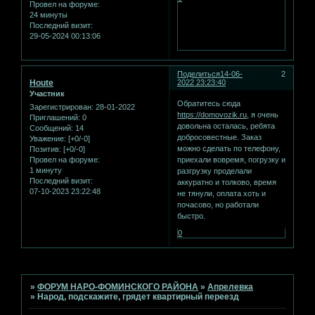
Провел на форуме:
24 минуты
Последний визит:
29-05-2024 00:13:06
Поделиться
14-06-
2
Houte
2022 23:23:40
Участник
Обратитесь сюда
Зарегистрирован
: 28-01-2022
https://domovozik.ru
, я очень
Приглашений:
0
довольна осталась, ребята
Сообщений:
14
добросовестные. Заказ
Уважение:
[+0/-0]
можно сделать по телефону,
Позитив:
[+0/-0]
приехали вовремя, погрузку и
Провел на форуме:
1 минуту
разгрузку проделали
Последний визит:
аккуратно и толково, время
07-10-2023 23:22:48
не тянули, оплата хоть и
почасово, но работали
быстро.
0
Страница:
1
»
ФОРУМ НАРО-ФОМИНСКОГО РАЙОНА
»
Апрелевка
»
Народ, подскажите, грядет квартирный переезд